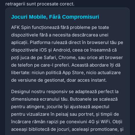
retragerii sunt procesate corect.
Jocuri Mobile, Fără Compromisuri
AFK Spin funcționează fără probleme pe toate
dispozitivele fără a necesita descărcarea unei
aplicații. Platforma rulează direct în browserul tău pe
dispozitivele iOS și Android, ceea ce înseamnă că
poți juca de pe Safari, Chrome, sau orice alt browser
de telefon pe care-l preferi. Această abordare îți dă
libertate: niciun politică App Store, nicio actualizare
de versiune de gestionat, doar acces instant.
Designul nostru responsiv se adaptează perfect la
dimensiunea ecranului tău. Butoanele se scalează
pentru atingere, jocurile își ajustează aspectul
pentru vizualizare în peisaj sau portret, și timpii de
încărcare rămân rapizi pe conexiuni 4G și WiFi. Obții
aceeași bibliotecă de jocuri, aceleași promotioane, și