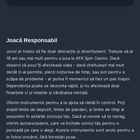
Joacă Responsabil
Jocul ar trebui să fie doar distracție și divertisment. Trebuie să ai
18 ani sau mai mult pentru a juca la AFK Spin Casino. Dacă
observi că jocul îți afectează viața - dacă cheltuiești mai mult
decât ți-ai permite, pierzi noțiunea de timp, sau joci pentru a
scăpa de probleme - ar putea fi momentul să faci un pas înapoi.
Dependența poate se dezvolta rapid, și nu afectează doar
finanțele ci și relațiile și sănătatea mintală.
Oferim instrumente pentru a te ajuta să rămâi în control. Poți
stabili limite de depozit, limite de pierderi, și limite de timp al
sesiunilor în setările contului tău. Dacă ai nevoie să te retrag,
oferim autoexcludere, care va închide contul tău pentru o
perioadă pe care o alegi. Aceste instrumente sunt acolo pentru a
le folosi oricând, fără întrebări puse.