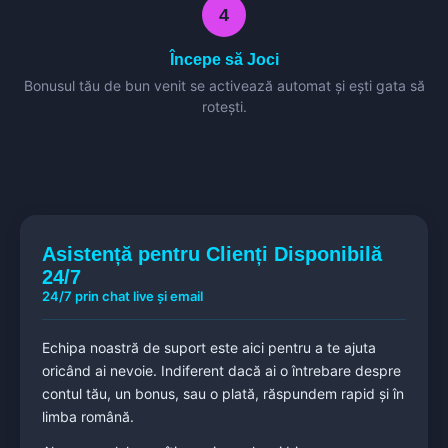
4
Începe să Joci
Bonusul tău de bun venit se activează automat și ești gata să
rotești.
Asistență pentru Clienți Disponibilă
24/7
24/7 prin chat live și email
Echipa noastră de suport este aici pentru a te ajuta
oricând ai nevoie. Indiferent dacă ai o întrebare despre
contul tău, un bonus, sau o plată, răspundem rapid și în
limba română.