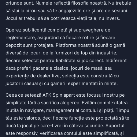
oriunde sunt. Numele reflectă filosofia noastră. Nu trebuie
să stai la birou sau să te angajezi în ore și ore de sesiuni.
Jocul ar trebui să se potrivească vieții tale, nu invers.
Operez sub licență completă și supraveghere de
reglementare, asigurând că fiecare rotire și fiecare
depozit sunt protejate. Platforma noastră adună o gamă
diversă de jocuri de la furnizori de top din industrie,
fiecare selectat pentru fiabilitate și joc corect. Indiferent
dacă preferi pacanele clasice, jocuri de masă, sau
experiențe de dealer live, selecția este construită cu
jucătorii casual și cu gamerii experimentați în minte.
Ceea ce setează AFK Spin apart este focusul nostru pe
simplitate fără a sacrifica alegerea. Evităm complexitatea
inutilă în navigare, management al contului și plăți. Timpul
tău este valoros, deci fiecare funcție este proiectată să te
ducă la jocul pe care-l vrei în câteva secunde. Suportul
este responsiv, verificarea contului este simplificată, și