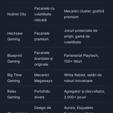
Pacanele cu
Mecanici cluster, grafică
Nolimit City
volatilitate
premium
ridicată
Jocuri proiectate de
Hacksaw
Pacanele
artiști, gamă de
Gaming
premium
volatilitate
Pacanele
Blueprint
Parteneriat Playtech,
licențiate și
Gaming
100+ titluri
originale
Big Time
Mecanici
White Rabbit, setări de
Gaming
Megaways
rulouri inovatoare
Relax
Portofoliu
Agregator și dezvoltator,
Gaming
divers
2.000+ jocuri
Design de
Aurora, Esqueleto