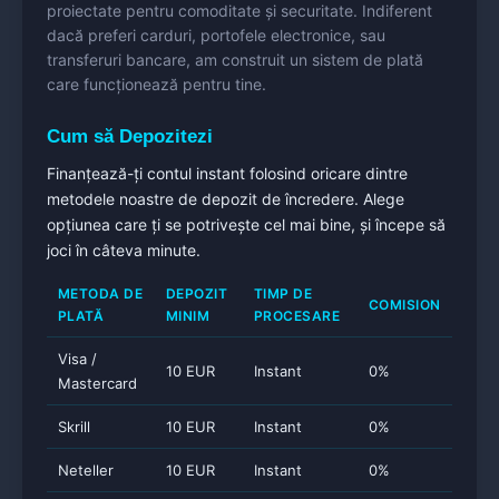
proiectate pentru comoditate și securitate. Indiferent
dacă preferi carduri, portofele electronice, sau
transferuri bancare, am construit un sistem de plată
care funcționează pentru tine.
Cum să Depozitezi
Finanțează-ți contul instant folosind oricare dintre
metodele noastre de depozit de încredere. Alege
opțiunea care ți se potrivește cel mai bine, și începe să
joci în câteva minute.
METODA DE
DEPOZIT
TIMP DE
COMISION
PLATĂ
MINIM
PROCESARE
Visa /
10 EUR
Instant
0%
Mastercard
Skrill
10 EUR
Instant
0%
Neteller
10 EUR
Instant
0%