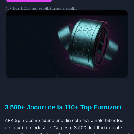
18+. Doar jucători noi. Se aplică termeni și condiții.
3.500+ Jocuri de la 110+ Top Furnizori
AFK Spin Casino adună una din cele mai ample biblioteci
de jocuri din industrie. Cu peste 3.500 de titluri în toate