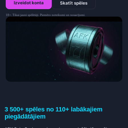
Izveidot konta
Skatīt spēles
18+. Tikai jauni spēlētāji. Piemēro noteikumi un nosacījumi.
3 500+ spēles no 110+ labākajiem
piegādātājiem