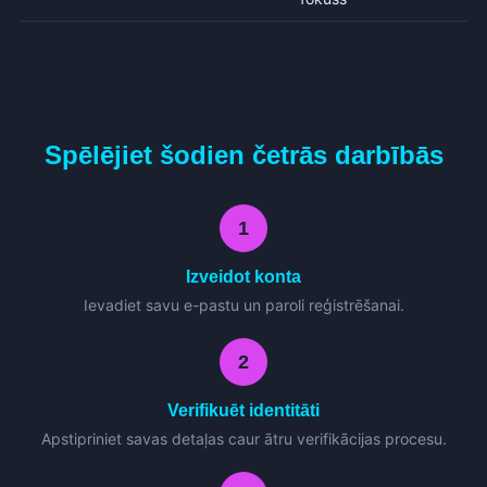
Spēlējiet šodien četrās darbībās
1
Izveidot konta
Ievadiet savu e-pastu un paroli reģistrēšanai.
2
Verifikuēt identitāti
Apstipriniet savas detaļas caur ātru verifikācijas procesu.