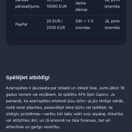
darba
pārskaitījums
10000 EUR
izņemšana
dienas
20 EUR /
24h + 1-2
Jā, pirmā
PayPal
2500 EUR
stundas
izņemšana
Spēlējiet atbildīgi
Azartspēles ir jāuzskata par izklaidi un izkladi tikai. Jums jābūt 18
gadus veciem vai vecākiem, lai spēlētu AFK Spin Casino. Ja
pamanāt, ka azartspēles ietekmē jūsu dzīvi—ja jūs tērējat vairāk,
nekā varat atļauties, pazaudējat laika izjūtu vai spēlējat, lai
izbēgtu problēmas—varētu būt laiks veikt soļu atpakaļ. Atkarība
var attīstīties ātri, un tā ietekmē ne tikai finanses, bet arī
attiecības un garīgo veselību.