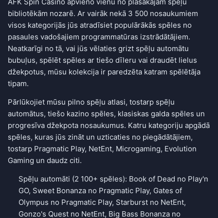
AFK Spin Casino apvieno vienu no plašākajām spēļu
bibliotēkām nozarē. Ar vairāk nekā 3 500 nosaukumiem
visos kategorijās jūs atradīsiet populārākās spēles no
pasaules vadošajiem programmatūras izstrādātājiem.
Neatkarīgi no tā, vai jūs vēlaties grizt spēļu automātu
bubuļus, spēlēt spēles ar tiešo dīleru vai draudēt lielus
džekpotus, mūsu kolekcija ir paredzēta katram spēlētāja
tipam.
Pārlūkojiet mūsu pilno spēļu atlasi, tostarp spēļu
automātus, tiešo kazino spēles, klasiskas galda spēles un
progresīva džekpota nosaukumus. Katru kategoriju apgādā
spēles, kuras jūs zināt un uzticaties no piegādātājiem,
tostarp Pragmatic Play, NetEnt, Microgaming, Evolution
Gaming un daudz citi.
Spēļu automāti (2 100+ spēles): Book of Dead no Play'n
GO, Sweet Bonanza no Pragmatic Play, Gates of
Olympus no Pragmatic Play, Starburst no NetEnt,
Gonzo's Quest no NetEnt, Big Bass Bonanza no