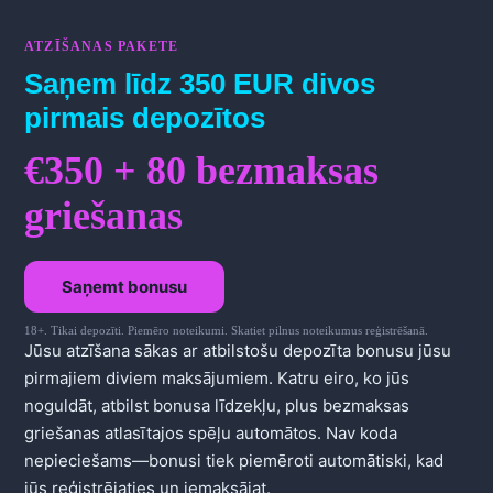
ATZĪŠANAS PAKETE
Saņem līdz 350 EUR divos
pirmais depozītos
€350 + 80 bezmaksas
griešanas
Saņemt bonusu
18+. Tikai depozīti. Piemēro noteikumi. Skatiet pilnus noteikumus reģistrēšanā.
Jūsu atzīšana sākas ar atbilstošu depozīta bonusu jūsu
pirmajiem diviem maksājumiem. Katru eiro, ko jūs
noguldāt, atbilst bonusa līdzekļu, plus bezmaksas
griešanas atlasītajos spēļu automātos. Nav koda
nepieciešams—bonusi tiek piemēroti automātiski, kad
jūs reģistrējaties un iemaksājat.