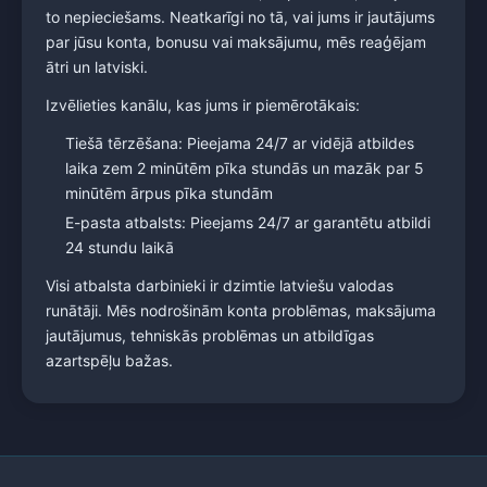
to nepieciešams. Neatkarīgi no tā, vai jums ir jautājums
par jūsu konta, bonusu vai maksājumu, mēs reaģējam
ātri un latviski.
Izvēlieties kanālu, kas jums ir piemērotākais:
Tiešā tērzēšana: Pieejama 24/7 ar vidējā atbildes
laika zem 2 minūtēm pīka stundās un mazāk par 5
minūtēm ārpus pīka stundām
E-pasta atbalsts: Pieejams 24/7 ar garantētu atbildi
24 stundu laikā
Visi atbalsta darbinieki ir dzimtie latviešu valodas
runātāji. Mēs nodrošinām konta problēmas, maksājuma
jautājumus, tehniskās problēmas un atbildīgas
azartspēļu bažas.