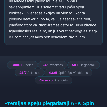
un ielādes laiki paliek ātri pie 4G un WiFi
savienojumiem. Jūs saņemat tādu pašu spēļu
bibliotēku, vienādas akcijas un vienādu konta
piekļuvi neatkarīgi no tā, vai jūs esat savā tālrunī,
planšetdatorā vai darbvirsmas datorsā. Jūsu bilance
atjaunināsies reāllaikā, un jūs varat pārslēgties starp
ierīcēm sesijas laikā bez nekādiem šķēršļiem.
3000+
Spēles
24h
Izmaksas
50+
Piegādātāji
24/7
Atbalsts
4.8/5
Spēlētāju vērtējums
Curaçao
Licencēts
Prēmijas spēļu piegādātāji AFK Spin