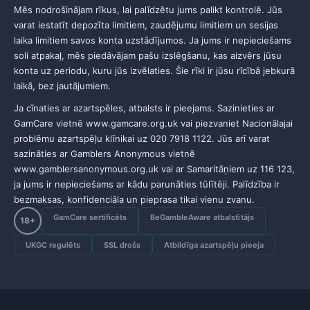
Mēs nodrošinājam rīkus, lai palīdzētu jums palikt kontrolē. Jūs
varat iestatīt depozīta limitiem, zaudējumu limitiem un sesijas
laika limitiem savos konta uzstādījumos. Ja jums ir nepieciešams
soli atpakaļ, mēs piedāvājam pašu izslēgšanu, kas aizvērs jūsu
konta uz periodu, kuru jūs izvēlaties. Šie rīki ir jūsu rīcībā jebkurā
laikā, bez jautājumiem.
Ja cīnaties ar azartspēles, atbalsts ir pieejams. Sazinieties ar
GamCare vietnē www.gamcare.org.uk vai piezvaniet Nacionālajai
problēmu azartspēļu klīnikai uz 020 7918 1122. Jūs arī varat
sazināties ar Gamblers Anonymous vietnē
www.gamblersanonymous.org.uk vai ar Samaritāņiem uz 116 123,
ja jums ir nepieciešams ar kādu parunāties tūlītēji. Palīdzība ir
bezmaksas, konfidenciāla un pieprasa tikai vienu zvanu.
GamCare sertificēts
BeGambleAware atbalstītājs
18+
UKGC regulēts
SSL drošs
Atbildīga azartspēļu pieeja