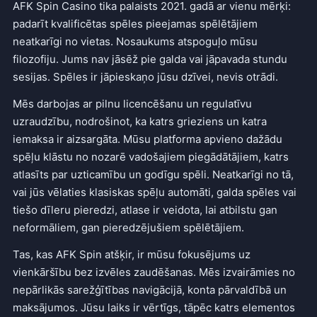
AFK Spin Casino tika palaists 2021. gadā ar vienu mērķi:
padarīt kvalificētas spēles pieejamas spēlētājiem
neatkarīgi no vietas. Nosaukums atspoguļo mūsu
filozofiju. Jums nav jāsēž pie galda vai jāpavada stundu
sesijas. Spēles ir jāpieskaņo jūsu dzīvei, nevis otrādi.
Mēs darbojas ar pilnu licencēšanu un regulatīvu
uzraudzību, nodrošinot, ka katrs grieziens un katra
iemaksa ir aizsargāta. Mūsu platforma apvieno dažādu
spēļu klāstu no nozarē vadošajiem piegādātājiem, katrs
atlasīts par uzticamību un godīgu spēli. Neatkarīgi no tā,
vai jūs vēlaties klasiskas spēļu automāti, galda spēles vai
tiešo dīleru pieredzi, atlase ir veidota, lai atbilstu gan
neformāliem, gan pieredzējušiem spēlētājiem.
Tas, kas AFK Spin atšķir, ir mūsu fokusējums uz
vienkāršību bez izvēles zaudēšanas. Mēs izvairāmies no
nepārlikās sarežģītības navigācijā, konta pārvaldībā un
maksājumos. Jūsu laiks ir vērtīgs, tāpēc katrs elementos