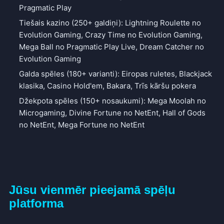
Pragmatic Play
Tiešais kazino (250+ galdiņi): Lightning Roulette no
Evolution Gaming, Crazy Time no Evolution Gaming,
Mega Ball no Pragmatic Play Live, Dream Catcher no
Evolution Gaming
Galda spēles (180+ varianti): Eiropas ruletes, Blackjack
klasika, Casino Hold'em, Bakara, Trīs kāršu pokera
Džekpota spēles (150+ nosaukumi): Mega Moolah no
Microgaming, Divine Fortune no NetEnt, Hall of Gods
no NetEnt, Mega Fortune no NetEnt
Jūsu vienmēr pieejamā spēļu
platforma