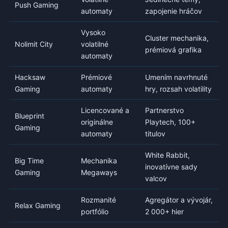
Push Gaming
automaty
zapojenie hráčov
Vysoko
Cluster mechanika,
Nolimit City
volatilné
prémiová grafika
automaty
Hacksaw
Prémiové
Umením navrhnuté
Gaming
automaty
hry, rozsah volatility
Licencované a
Partnerstvo
Blueprint
originálne
Playtech, 100+
Gaming
automaty
titulov
White Rabbit,
Big Time
Mechanika
inovatívne sady
Gaming
Megaways
valcov
Rozmanité
Agregátor a vývojár,
Relax Gaming
portfólio
2 000+ hier