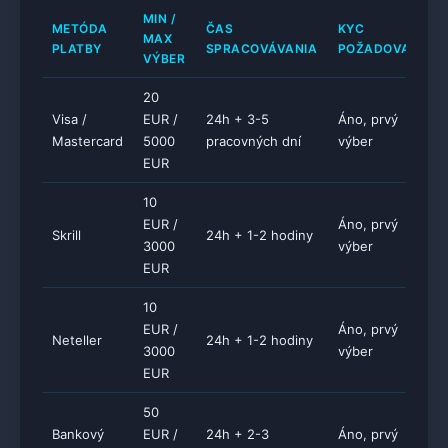
MIN /
METÓDA
ČAS
KYC
MAX
PLATBY
SPRACOVÁVANIA
POŽADOVANÝ
VÝBER
20
Visa /
EUR /
24h + 3-5
Áno, prvý
Mastercard
5000
pracovných dní
výber
EUR
10
EUR /
Áno, prvý
Skrill
24h + 1-2 hodiny
3000
výber
EUR
10
EUR /
Áno, prvý
Neteller
24h + 1-2 hodiny
3000
výber
EUR
50
Bankový
EUR /
24h + 2-3
Áno, prvý