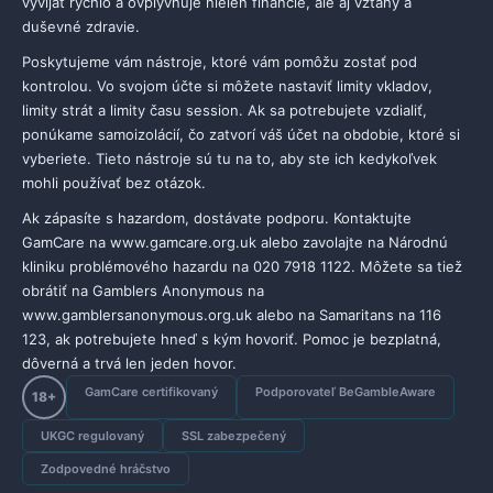
vyvíjať rýchlo a ovplyvňuje nielen financie, ale aj vzťahy a
duševné zdravie.
Poskytujeme vám nástroje, ktoré vám pomôžu zostať pod
kontrolou. Vo svojom účte si môžete nastaviť limity vkladov,
limity strát a limity času session. Ak sa potrebujete vzdialiť,
ponúkame samoizolácií, čo zatvorí váš účet na obdobie, ktoré si
vyberiete. Tieto nástroje sú tu na to, aby ste ich kedykoľvek
mohli používať bez otázok.
Ak zápasíte s hazardom, dostávate podporu. Kontaktujte
GamCare na www.gamcare.org.uk alebo zavolajte na Národnú
kliniku problémového hazardu na 020 7918 1122. Môžete sa tiež
obrátiť na Gamblers Anonymous na
www.gamblersanonymous.org.uk alebo na Samaritans na 116
123, ak potrebujete hneď s kým hovoriť. Pomoc je bezplatná,
dôverná a trvá len jeden hovor.
GamCare certifikovaný
Podporovateľ BeGambleAware
18+
UKGC regulovaný
SSL zabezpečený
Zodpovedné hráčstvo