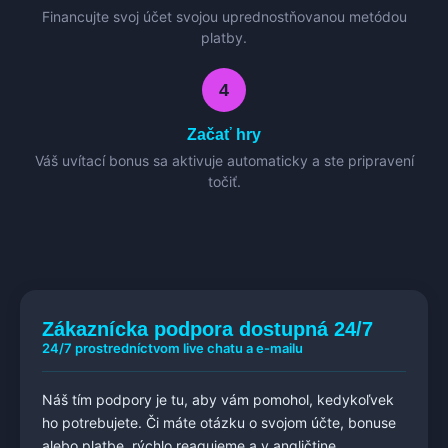
Financujte svoj účet svojou uprednostňovanou metódou
platby.
4
Začať hry
Váš uvítací bonus sa aktivuje automaticky a ste pripravení
točiť.
Zákaznícka podpora dostupná 24/7
24/7 prostredníctvom live chatu a e-mailu
Náš tím podpory je tu, aby vám pomohol, kedykoľvek
ho potrebujete. Či máte otázku o svojom účte, bonuse
alebo platbe, rýchlo reagujeme a v angličtine.