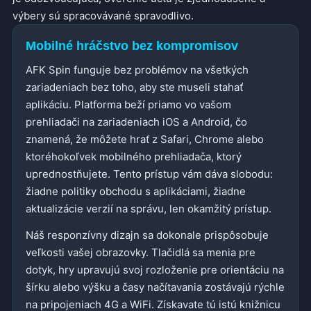
výbery sú spracovávané spravodlivo.
Mobilné hráčstvo bez kompromisov
AFK Spin funguje bez problémov na všetkých
zariadeniach bez toho, aby ste museli stahať
aplikáciu. Platforma beží priamo vo vašom
prehliadači na zariadeniach iOS a Android, čo
znamená, že môžete hrať z Safari, Chrome alebo
ktoréhokoľvek mobilného prehliadača, ktorý
uprednostňujete. Tento prístup vám dáva slobodu:
žiadne politiky obchodu s aplikáciami, žiadne
aktualizácie verzií na správu, len okamžitý prístup.
Náš responzívny dizajn sa dokonale prispôsobuje
veľkosti vašej obrazovky. Tlačidlá sa menia pre
dotyk, hry upravujú svoj rozloženie pre orientáciu na
šírku alebo výšku a časy načítavania zostávajú rýchle
na pripojeniach 4G a WiFi. Získavate tú istú knižnicu