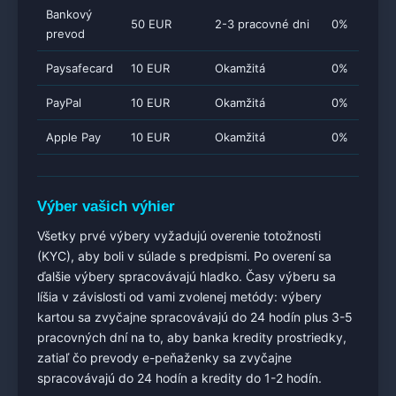
Bankový
50 EUR
2-3 pracovné dni
0%
prevod
Paysafecard
10 EUR
Okamžitá
0%
PayPal
10 EUR
Okamžitá
0%
Apple Pay
10 EUR
Okamžitá
0%
Výber vašich výhier
Všetky prvé výbery vyžadujú overenie totožnosti
(KYC), aby boli v súlade s predpismi. Po overení sa
ďalšie výbery spracovávajú hladko. Časy výberu sa
líšia v závislosti od vami zvolenej metódy: výbery
kartou sa zvyčajne spracovávajú do 24 hodín plus 3-5
pracovných dní na to, aby banka kredity prostriedky,
zatiaľ čo prevody e-peňaženky sa zvyčajne
spracovávajú do 24 hodín a kredity do 1-2 hodín.