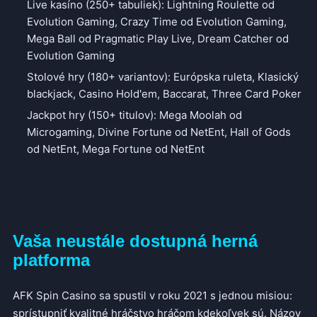
Live kasíno (250+ tabuliek): Lightning Roulette od
Evolution Gaming, Crazy Time od Evolution Gaming,
Mega Ball od Pragmatic Play Live, Dream Catcher od
Evolution Gaming
Stolové hry (180+ variantov): Európska ruleta, Klasický
blackjack, Casino Hold'em, Baccarat, Three Card Poker
Jackpot hry (150+ titulov): Mega Moolah od
Microgaming, Divine Fortune od NetEnt, Hall of Gods
od NetEnt, Mega Fortune od NetEnt
Vaša neustále dostupná herná
platforma
AFK Spin Casino sa spustil v roku 2021 s jednou misiou:
sprístupniť kvalitné hráčstvo hráčom kdekoľvek sú. Názov