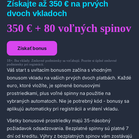
Získajte až 350 € na prvých
dvoch vkladoch
350 € + 80 voľných spinov
Získať bonus
18+. Iba vklady. Zmluvné podmienky sa vzťahujú. Pozrite si úplné zmluvné
podmienky pri registrácii.
Váš start s uvítacím bonusom začína s vhodným
bonusom vkladu na vašich prvých dvoch platbách. Každé
euro, ktoré vložíte, je splnené bonusovými
prostriedkami, plus voľné spinny na použitie na
vybraných automatoch. Nie je potrebný kód - bonusy sa
aplikujú automaticky pri registrácii a vrátení vkladu.
Všetky bonusové prostriedky majú 35-násobný
požiadavok odsadzovania. Bezplatné spinny sú platné 7
dní od kreditu. Výhry z bezplatných spinov vám zostávajú