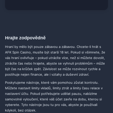
Hrajte zodpovědně
Hraní by mělo být pouze zábavou a zábavou. Chcete-li hrát s
AFK Spin Casino, musíte být starší 18 let. Pokud si všimnete, že
vás hraní ovlivňuje – pokud utrácíte více, než si můžete dovolit,
ztrácíte čas nebo hrajete, abyste se vyhnuli problémům – může
být čas na krůček zpět. Závislost se může rozvinout rychle a
postihuje nejen finance, ale i vztahy a duševní zdraví.
Poskytujeme nástroje, které vám pomohou zůstat kontrolu.
Můžete nastavit limity vkladů, limity ztrát a limity času relace v
nastavení účtu. Pokud potřebujete udělat pauzu, nabízíme
samovolné vyloučení, které váš účet zavře na dobu, kterou si
vyberete. Tyto nástroje jsou tu pro vás, abyste je používali
kdykoli, bez otázek.