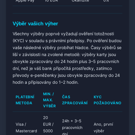
Výběr vašich výher
Všechny výběry poprvé vyžadují ověření totožnosti
(KYC) v souladu s právními předpisy. Po ověření budou
vaše následné výběry probíhat hladce. Časy výběrů se
liší v závislosti na zvolené metodě: výběry karty jsou
obvykle zpracovány do 24 hodin plus 3–5 pracovních
dní, než je váš bank připočítá prostředky, zatímco
převody e-peněženky jsou obvykle zpracovány do 24
hodin a připisovány do 1–2 hodin.
MIN. /
PLATEBNÍ
ČAS
KYC
MAX.
METODA
ZPRACOVÁNÍ
POŽADOVÁNO
VÝBĚR
20
24h + 3–5
Visa /
EUR /
Ano, první
pracovních
Mastercard
5000
výběr
dní