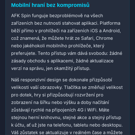
Mobilní hraní bez kompromisů
AFK Spin funguje bezproblémově na všech
zařízeních bez nutnosti stahovat aplikaci. Platforma
běží přímo v prohlížeči na zařízeních iOS a Android,
což znamená, že můžete hrát ze Safari, Chrome
nebo jakéhokoli mobilního prohlížeče, který
preferujete. Tento přístup vám dává svobodu: žádné
zásady obchodu s aplikacemi, žádné aktualizace
verzí na správu, jen okamžitý přístup.
Náš responzivní design se dokonale přizpůsobí
velikosti vaší obrazovky. Tlačítka se změňují velikost
pro dotek, hry si přizpůsobují rozvržení pro
zobrazení na šířku nebo výšku a doby načítání
zůstávají rychlé na připojeních 4G i WiFi. Máte
stejnou herní knihovnu, stejné akce a stejný přístup
k účtu, ať už jste na telefonu, tabletu nebo desktopu.
Váš zůstatek se aktualizuje v reálném čase a můžete