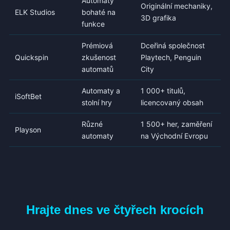
Automaty
Originální mechaniky,
ELK Studios
bohaté na
3D grafika
funkce
Prémiová
Dceřiná společnost
Quickspin
zkušenost
Playtech, Penguin
automatů
City
Automaty a
1 000+ titulů,
iSoftBet
stolní hry
licencovaný obsah
Různé
1 500+ her, zaměření
Playson
automaty
na Východní Evropu
Hrajte dnes ve čtyřech krocích