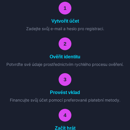
1
Vytvořit účet
Zadejte svůj e-mail a heslo pro registraci.
2
Ověřit identitu
Potvrďte své údaje prostřednictvím rychlého procesu ověření.
3
Provést vklad
Financujte svůj účet pomocí preferované platební metody.
4
Začít hrát