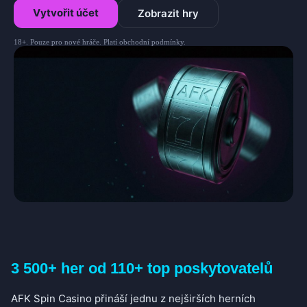
Vytvořit účet
Zobrazit hry
18+. Pouze pro nové hráče. Platí obchodní podmínky.
3 500+ her od 110+ top poskytovatelů
AFK Spin Casino přináší jednu z nejširších herních