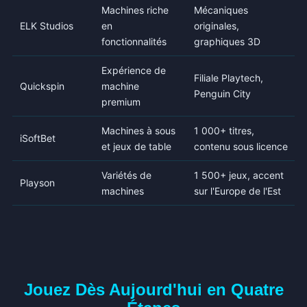
Machines riche
Mécaniques
ELK Studios
en
originales,
fonctionnalités
graphiques 3D
Expérience de
Filiale Playtech,
Quickspin
machine
Penguin City
premium
Machines à sous
1 000+ titres,
iSoftBet
et jeux de table
contenu sous licence
Variétés de
1 500+ jeux, accent
Playson
machines
sur l'Europe de l'Est
Jouez Dès Aujourd'hui en Quatre