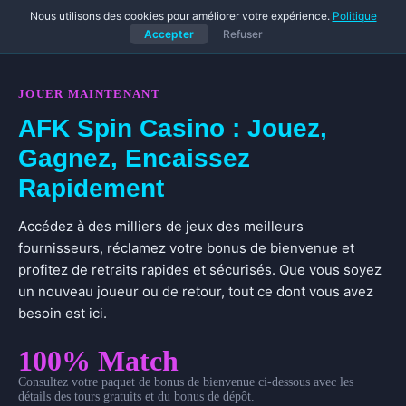
Nous utilisons des cookies pour améliorer votre expérience.
Politique
AFK Spin Casino
Accepter
Refuser
JOUER MAINTENANT
AFK Spin Casino : Jouez,
Gagnez, Encaissez
Rapidement
Accédez à des milliers de jeux des meilleurs
fournisseurs, réclamez votre bonus de bienvenue et
profitez de retraits rapides et sécurisés. Que vous soyez
un nouveau joueur ou de retour, tout ce dont vous avez
besoin est ici.
100% Match
Consultez votre paquet de bonus de bienvenue ci-dessous avec les
détails des tours gratuits et du bonus de dépôt.