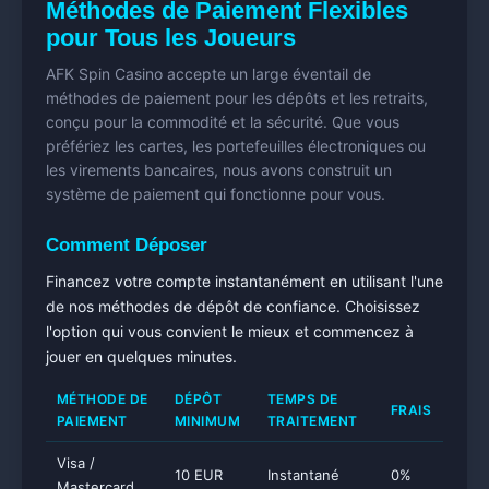
Méthodes de Paiement Flexibles
pour Tous les Joueurs
AFK Spin Casino accepte un large éventail de
méthodes de paiement pour les dépôts et les retraits,
conçu pour la commodité et la sécurité. Que vous
préfériez les cartes, les portefeuilles électroniques ou
les virements bancaires, nous avons construit un
système de paiement qui fonctionne pour vous.
Comment Déposer
Financez votre compte instantanément en utilisant l'une
de nos méthodes de dépôt de confiance. Choisissez
l'option qui vous convient le mieux et commencez à
jouer en quelques minutes.
MÉTHODE DE
DÉPÔT
TEMPS DE
FRAIS
PAIEMENT
MINIMUM
TRAITEMENT
Visa /
10 EUR
Instantané
0%
Mastercard