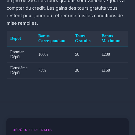
en jeu de 35x. Les tours gratuits sont valables 7 jours à
compter du crédit. Les gains des tours gratuits vous
restent pour jouer ou retirer une fois les conditions de
mise remplies.
Bonus
Tours
Bonus
Dépôt
Correspondant
Gratuits
Maximum
Premier
100%
50
€200
Dépôt
Deuxième
75%
30
€150
Dépôt
DÉPÔTS ET RETRAITS