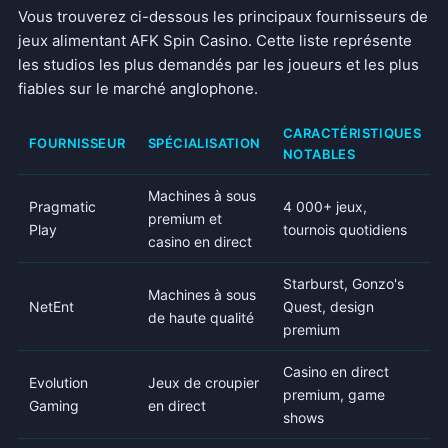
Vous trouverez ci-dessous les principaux fournisseurs de
jeux alimentant AFK Spin Casino. Cette liste représente
les studios les plus demandés par les joueurs et les plus
fiables sur le marché anglophone.
CARACTÉRISTIQUES
FOURNISSEUR
SPÉCIALISATION
NOTABLES
Machines à sous
Pragmatic
4 000+ jeux,
premium et
Play
tournois quotidiens
casino en direct
Starburst, Gonzo's
Machines à sous
NetEnt
Quest, design
de haute qualité
premium
Casino en direct
Evolution
Jeux de croupier
premium, game
Gaming
en direct
shows