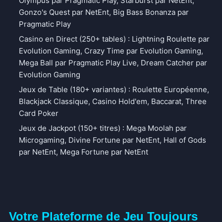
Olympus par Pragmatic Play, Starburst par NetEnt,
Gonzo's Quest par NetEnt, Big Bass Bonanza par
Pragmatic Play
Casino en Direct (250+ tables) : Lightning Roulette par
Evolution Gaming, Crazy Time par Evolution Gaming,
Mega Ball par Pragmatic Play Live, Dream Catcher par
Evolution Gaming
Jeux de Table (180+ variantes) : Roulette Européenne,
Blackjack Classique, Casino Hold'em, Baccarat, Three
Card Poker
Jeux de Jackpot (150+ titres) : Mega Moolah par
Microgaming, Divine Fortune par NetEnt, Hall of Gods
par NetEnt, Mega Fortune par NetEnt
Votre Plateforme de Jeu Toujours