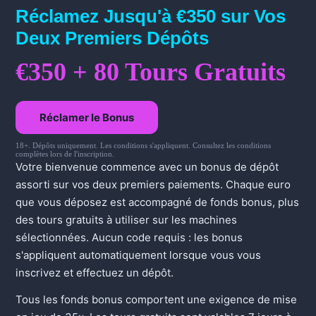
Réclamez Jusqu'à €350 sur Vos
Deux Premiers Dépôts
€350 + 80 Tours Gratuits
Réclamer le Bonus
18+. Dépôts uniquement. Les conditions s'appliquent. Consultez les conditions
complètes lors de l'inscription.
Votre bienvenue commence avec un bonus de dépôt
assorti sur vos deux premiers paiements. Chaque euro
que vous déposez est accompagné de fonds bonus, plus
des tours gratuits à utiliser sur les machines
sélectionnées. Aucun code requis : les bonus
s'appliquent automatiquement lorsque vous vous
inscrivez et effectuez un dépôt.
Tous les fonds bonus comportent une exigence de mise