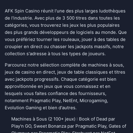
AFK Spin Casino réunit l'une des plus larges ludothèques
de l'industrie. Avec plus de 3 500 titres dans toutes les
catégories, vous trouverez les jeux les plus populaires
des plus grands développeurs de logiciels au monde. Que
vous préfériez tourner les rouleaux, jouer à des tables de
croupier en direct ou chasser les jackpots massifs, notre
collection s'adresse à tous les types de joueurs.
Parcourez notre sélection complète de machines à sous,
jeux de casino en direct, jeux de table classiques et titres
avec jackpots progressifs. Chaque catégorie est bien
approvitionnée en jeux que vous connaissez et en
lesquels vous faites confiance des fournisseurs,
notamment Pragmatic Play, NetEnt, Microgaming,
Evolution Gaming et bien d'autres.
Machines à Sous (2 100+ jeux) : Book of Dead par
Play'n GO, Sweet Bonanza par Pragmatic Play, Gates of