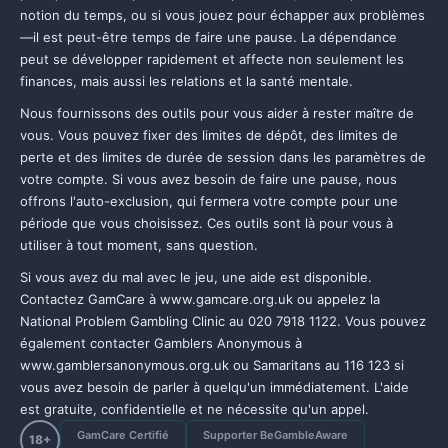
notion du temps, ou si vous jouez pour échapper aux problèmes
—il est peut-être temps de faire une pause. La dépendance
peut se développer rapidement et affecte non seulement les
finances, mais aussi les relations et la santé mentale.
Nous fournissons des outils pour vous aider à rester maître de
vous. Vous pouvez fixer des limites de dépôt, des limites de
perte et des limites de durée de session dans les paramètres de
votre compte. Si vous avez besoin de faire une pause, nous
offrons l'auto-exclusion, qui fermera votre compte pour une
période que vous choisissez. Ces outils sont là pour vous à
utiliser à tout moment, sans question.
Si vous avez du mal avec le jeu, une aide est disponible.
Contactez GamCare à www.gamcare.org.uk ou appelez la
National Problem Gambling Clinic au 020 7918 1122. Vous pouvez
également contacter Gamblers Anonymous à
www.gamblersanonymous.org.uk ou Samaritans au 116 123 si
vous avez besoin de parler à quelqu'un immédiatement. L'aide
est gratuite, confidentielle et ne nécessite qu'un appel.
GamCare Certifié
Supporter BeGambleAware
18+