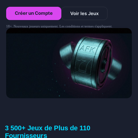
Créer un Compte
Voir les Jeux
18+. Nouveaux joueurs uniquement. Les conditions et termes s'appliquent.
3 500+ Jeux de Plus de 110
Fournisseurs