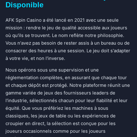
Disponible
AFK Spin Casino a été lancé en 2021 avec une seule
mission : rendre le jeu de qualité accessible aux joueurs
où qu'ils se trouvent. Le nom reflète notre philosophie.
Vous n'avez pas besoin de rester assis à un bureau ou de
consacrer des heures à une session. Le jeu doit s'adapter
à votre vie, et non l'inverse.
Nous opérons sous une supervision et une
réglementation complètes, en assurant que chaque tour
et chaque dépôt est protégé. Notre plateforme réunit une
gamme variée de jeux des fournisseurs leaders de
l'industrie, sélectionnés chacun pour leur fiabilité et leur
équité. Que vous préfériez les machines à sous
classiques, les jeux de table ou les expériences de
croupier en direct, la sélection est conçue pour les
joueurs occasionnels comme pour les joueurs